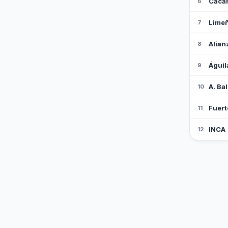
Caca
6
Lime
7
Alian
8
Águil
9
A. Ba
10
Fuert
11
INCA
12