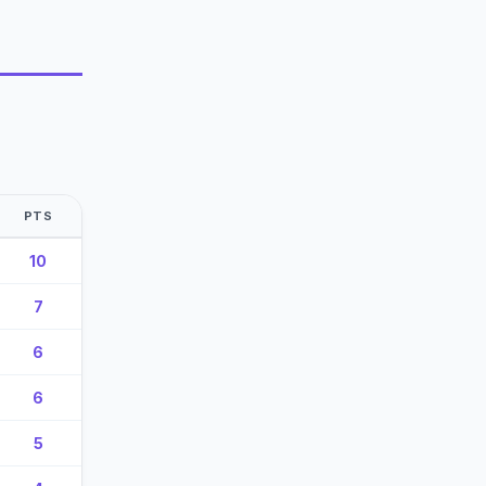
PTS
10
7
6
6
5