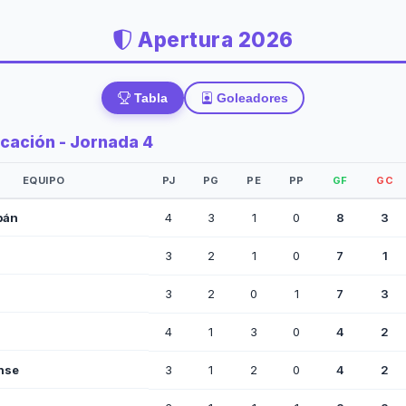
Apertura 2026
Tabla
Goleadores
icación - Jornada 4
EQUIPO
PJ
PG
PE
PP
GF
GC
pán
4
3
1
0
8
3
3
2
1
0
7
1
3
2
0
1
7
3
4
1
3
0
4
2
nse
3
1
2
0
4
2