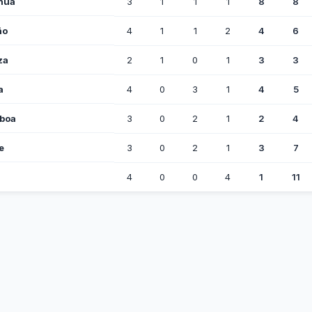
hua
3
1
1
1
8
8
ño
4
1
1
2
4
6
za
2
1
0
1
3
3
a
4
0
3
1
4
5
lboa
3
0
2
1
2
4
e
3
0
2
1
3
7
4
0
0
4
1
11