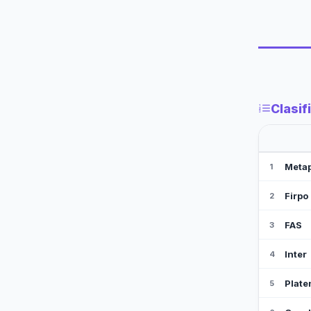
Clasif
Meta
1
Firpo
2
FAS
3
Inter
4
Plate
5